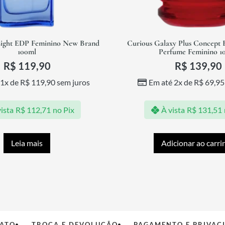
ight EDP Feminino New Brand
Curious Galaxy Plus Concept 
100ml
Perfume Feminino 1
R$
119,90
R$
139,90
 1x de
R$
119,90
sem juros
Em até 2x de
R$
69,95
ista
R$
112,71
no Pix
À vista
R$
131,51
Leia mais
Adicionar ao carri
ATO
TROCA E DEVOLUÇÃO
PAGAMENTO E PRIVAC