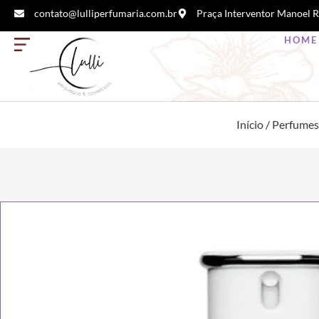
contato@lulliperfumaria.com.br
Praça Interventor Manoel R
HOME
Início
/
Perfumes