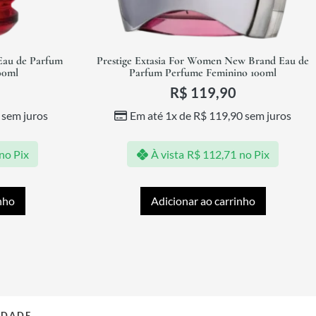
Eau de Parfum
Prestige Extasia For Women New Brand Eau de
00ml
Parfum Perfume Feminino 100ml
R$
119,90
sem juros
Em até 1x de
R$
119,90
sem juros
no Pix
À vista
R$
112,71
no Pix
nho
Adicionar ao carrinho
IDADE