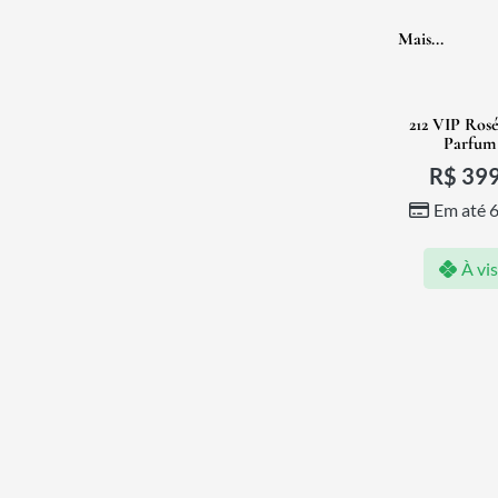
Mais...
212 VIP Ros
Parfum
R$
399
Em até 
À vi