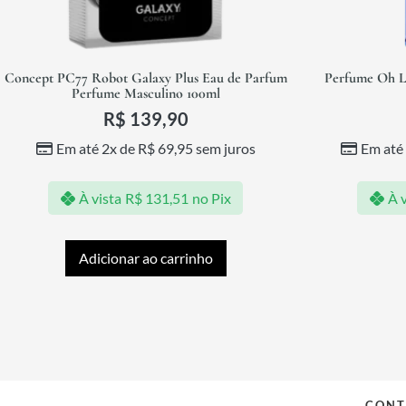
Concept PC77 Robot Galaxy Plus Eau de Parfum
Perfume Oh L
Perfume Masculino 100ml
R$
139,90
Em até 2x de
R$
69,95
sem juros
Em até
À vista
R$
131,51
no Pix
À v
Adicionar ao carrinho
CONT