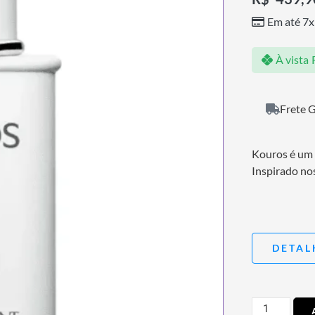
Em até 7x
À vista
Frete G
Kouros é um 
Inspirado nos
DETAL