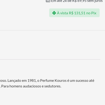
Em até 2x de
R$
69,95
sem juros
À vista
R$
131,51
no Pix
eroso. Lançado em 1981, o Perfume Kouros é um sucesso até
e. Para homens audaciosos e sedutores.