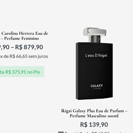
é Carolina Herrera Eau de
 – Perfume Feminino
,90
–
R$
879,90
6x de
R$
66,65
sem juros
sta
R$
375,91
no Pix
Ikigai Galaxy Plus Eau de Parfum –
Perfume Masculino 100ml
R$
139,90