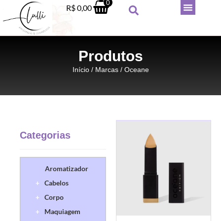
0
R$
0,00
Produtos
Início
/ Marcas / Oceane
Categorias
Hidratante Desodorante
Corporal Style Pleasures 350ml
Aromatizador
R$
74,90
+
Cabelos
+
ADICIONAR
+
Corpo
+
Maquiagem