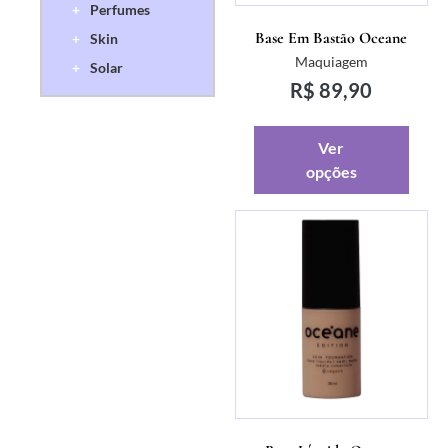
+
Perfumes
Base Em Bastão Oceane
+
Skin
Maquiagem
+
Solar
R$
89,90
Ver
opções