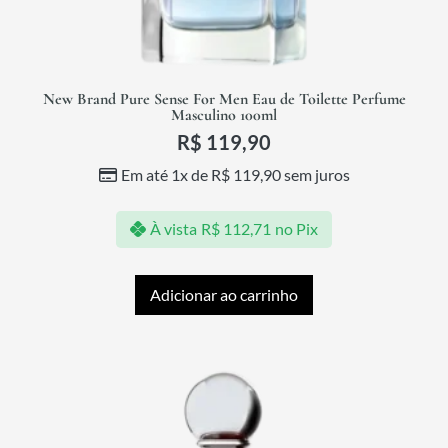
New Brand Pure Sense For Men Eau de Toilette Perfume
Masculino 100ml
R$
119,90
Em até 1x de
R$
119,90
sem juros
À vista
R$
112,71
no Pix
Adicionar ao carrinho