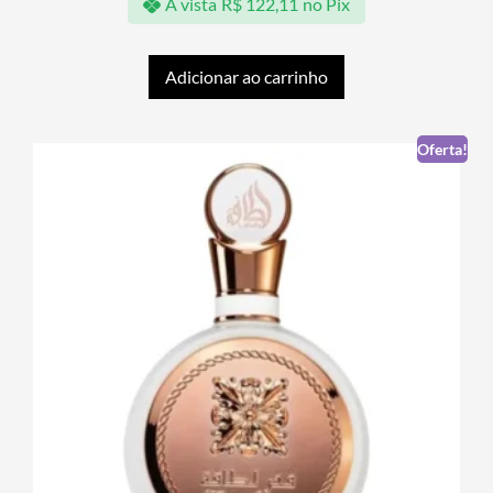
À vista
R$
122,11
no Pix
Adicionar ao carrinho
Oferta!