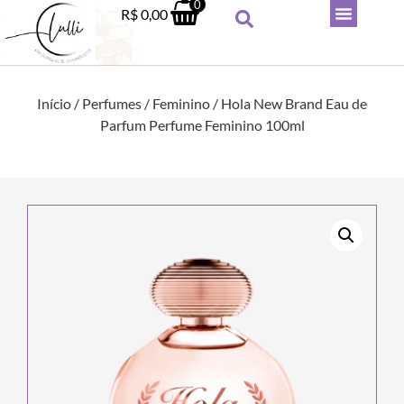
0
R$
0,00
Início
/
Perfumes
/
Feminino
/ Hola New Brand Eau de
Parfum Perfume Feminino 100ml
Body Splash Victoria's Secret -
Perfum
Bare vanilla
Elixir
R$
155,90
R$
53
+
ADICIONAR