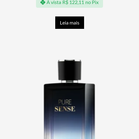
À vista
R$
122,11
no Pix
Leia mais