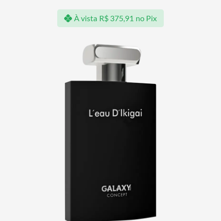
À vista
R$
375,91
no Pix