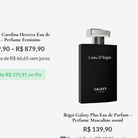
é Carolina Herrera Eau de
 – Perfume Feminino
,90
–
R$
879,90
6x de
R$
66,65
sem juros
sta
R$
375,91
no Pix
Ikigai Galaxy Plus Eau de Parfum –
Perfume Masculino 100ml
R$
139,90