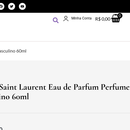
0
R$
0,00
Minha Conta
asculino 60ml
Saint Laurent Eau de Parfum Perfume
ino 60ml
0