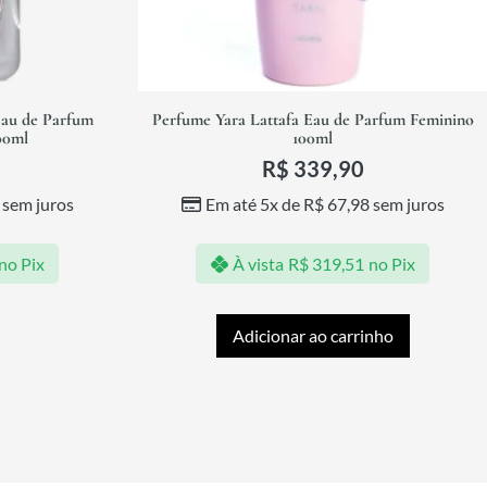
Eau de Parfum
Perfume Yara Lattafa Eau de Parfum Feminino
00ml
100ml
R$
339,90
sem juros
Em até 5x de
R$
67,98
sem juros
no Pix
À vista
R$
319,51
no Pix
Adicionar ao carrinho