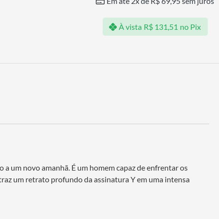
Em até 2x de
R$
69,95
sem juros
À vista
R$
131,51
no Pix
ção a um novo amanhã. É um homem capaz de enfrentar os
 traz um retrato profundo da assinatura Y em uma intensa