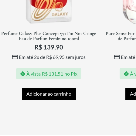
Perfume Galaxy Plus Concept 971 I’m Not Cringe
Pure Sense For
Eau de Parfum Feminino 100ml
de Parfu
R$
139,90
Em até 2x de
R$
69,95
sem juros
Em até
À vista
R$
131,51
no Pix
À v
Adicionar ao carrinho
Ad