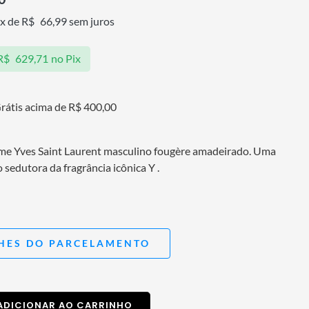
0x de
R$
66,99
sem juros
R$
629,71
no Pix
rátis acima de R$ 400,00
me Yves Saint Laurent masculino fougère amadeirado. Uma
 sedutora da fragrância icônica Y .
HES DO PARCELAMENTO
ADICIONAR AO CARRINHO