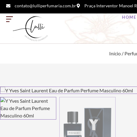
contato@lulliperfumaria.com.br
Praça Interventor Manoel R
HOME
Início
/
Perf