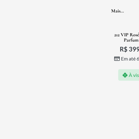
Mais...
212 VIP Ros
Parfum
R$
399
Em até 
À vi