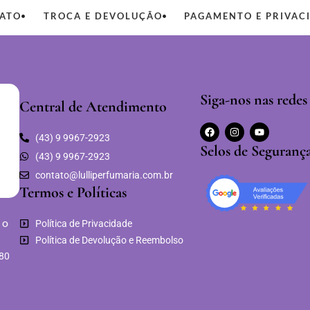
ATO
TROCA E DEVOLUÇÃO
PAGAMENTO E PRIVAC
Siga-nos nas redes 
Central de Atendimento
(43) 9 9967-2923
Selos de Seguranç
(43) 9 9967-2923
contato@lulliperfumaria.com.br
Termos e Políticas
 o
Política de Privacidade
Política de Devolução e Reembolso
680