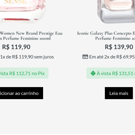
 Women New Brand Prestige Eau
Iconic Galaxy Plus Concepts 
m Perfume Feminino 100ml
Perfume Feminino 1
R$
119,90
R$
139,90
 1x de
R$
119,90
sem juros
Em até 2x de
R$
69,95
ista
R$
112,71
no Pix
À vista
R$
131,51
icionar ao carrinho
Leia mais