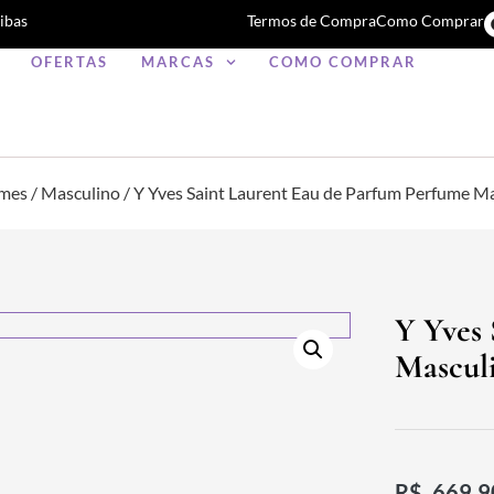
ibas
Termos de Compra
Como Comprar
OFERTAS
MARCAS
COMO COMPRAR
umes
/
Masculino
/ Y Yves Saint Laurent Eau de Parfum Perfume M
Y Yves 
Mascul
R$
669,9