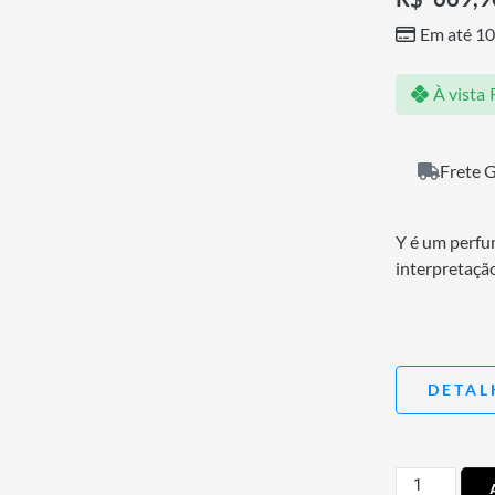
Em até 1
À vista
Frete G
Y é um perfu
interpretação
DETAL