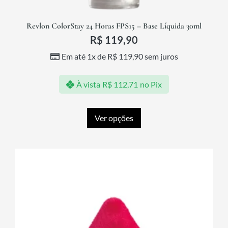
Revlon ColorStay 24 Horas FPS15 – Base Líquida 30ml
R$
119,90
Em até 1x de
R$
119,90
sem juros
À vista
R$
112,71
no Pix
Ver opções