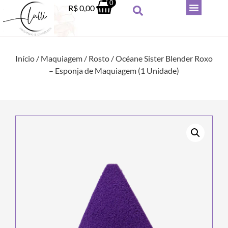
0
R$
0,00
Início
/
Maquiagem
/
Rosto
/ Océane Sister Blender Roxo
– Esponja de Maquiagem (1 Unidade)
Esponja para Maquiagem Niina
Secrets Pink Puff
R$
19,90
+
ADICIONAR