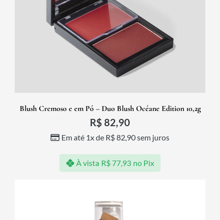
Blush Cremoso e em Pó – Duo Blush Océane Edition 10,2g
R$
82,90
Em até 1x de
R$
82,90
sem juros
À vista
R$
77,93
no Pix