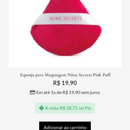
Esponja para Maquiagem Niina Secrets Pink Puff
R$
19,90
Em até 1x de
R$
19,90
sem juros
À vista
R$
18,71
no Pix
Adicionar ao carrinho