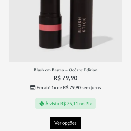
Blush em Bastão – Océane Edition
R$
79,90
Em até 1x de
R$
79,90
sem juros
À vista
R$
75,11
no Pix
Ver opções