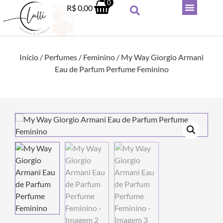
0
R$
0,00
Início
/
Perfumes
/
Feminino
/ My Way Giorgio Armani
Eau de Parfum Perfume Feminino
Ralphs Club Ralph Lauren
Parfum Perfume Masculino -
100ml
R$
789,90
+
ADICIONAR