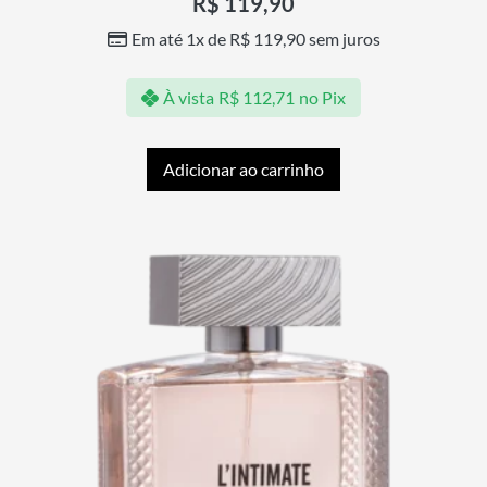
R$
119,90
Em até 1x de
R$
119,90
sem juros
À vista
R$
112,71
no Pix
Adicionar ao carrinho