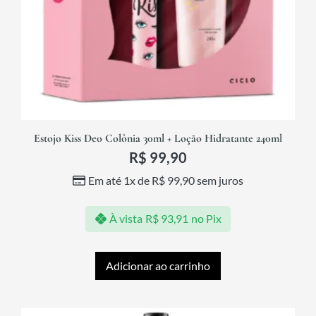
Estojo Kiss Deo Colônia 30ml + Loção Hidratante 240ml
R$
99,90
Em até 1x de
R$
99,90
sem juros
À vista
R$
93,91
no Pix
Adicionar ao carrinho