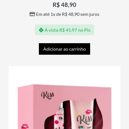
R$
48,90
Em até 1x de
R$
48,90
sem juros
À vista
R$
45,97
no Pix
Adicionar ao carrinho