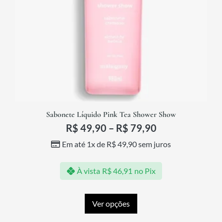
Sabonete Líquido Pink Tea Shower Show
R$
49,90
–
R$
79,90
Em até 1x de
R$
49,90
sem juros
À vista
R$
46,91
no Pix
Ver opções