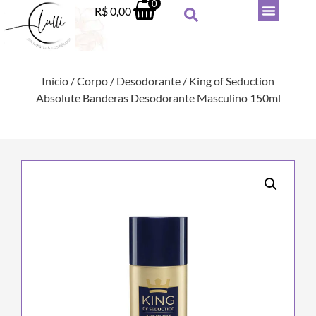
0
R$
0,00
Início
/
Corpo
/
Desodorante
/ King of Seduction
Absolute Banderas Desodorante Masculino 150ml
Corretivo Líqu
m Niina Secrets - Vinho
Perfect Match
+
ADICIONAR
R$
54,90