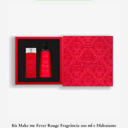
Kit Make me Fever Rouge Fragrância 100 ml e Hidratante