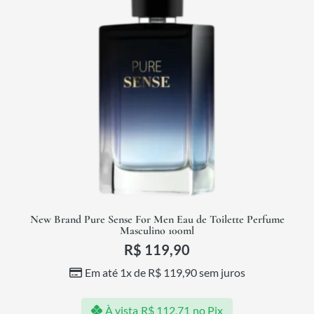
New Brand Pure Sense For Men Eau de Toilette Perfume
Masculino 100ml
R$
119,90
Em até 1x de
R$
119,90
sem juros
À vista
R$
112,71
no Pix