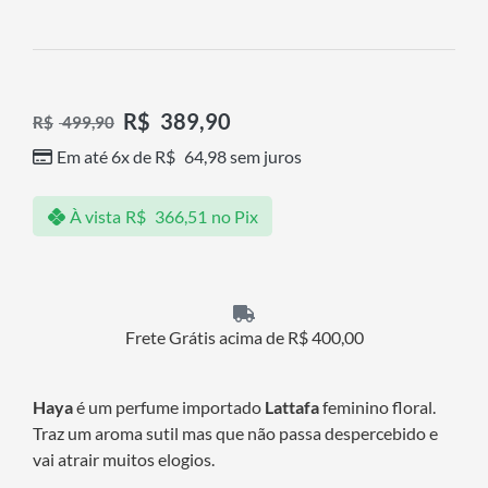
R$
389,90
R$
499,90
Em até 6x de
R$
64,98
sem juros
À vista
R$
366,51
no Pix
Frete Grátis acima de R$ 400,00
Haya
é um perfume importado
Lattafa
feminino floral.
Traz um aroma sutil mas que não passa despercebido e
vai atrair muitos elogios.