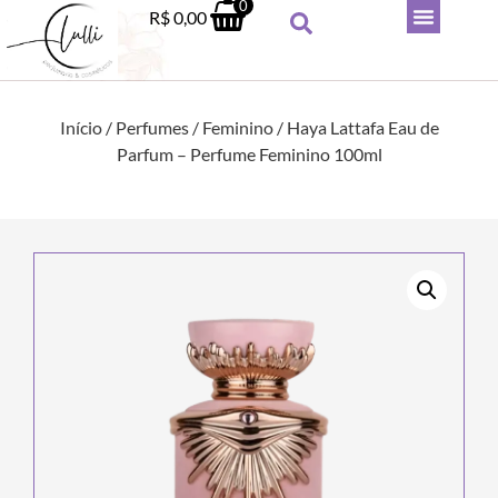
0
R$
0,00
Início
/
Perfumes
/
Feminino
/ Haya Lattafa Eau de
Parfum – Perfume Feminino 100ml
Batom Líquido Niina Secrets
Skinny Matte 5ml
R$
52,90
+
ADICIONAR