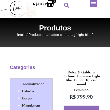
0
R$
0,00
Produtos
Início
/ Produtos marcados com a tag “light blue”
Categorias
Dolce & Gabbana
Perfume Feminino Light
Hidratante Victoria's Secret com
Blue Eau de Toilette
brilho - Pure seduction
100ml
Aromatizador
Feminino
R$
169,90
+
Cabelos
+
ADICIONAR
R$
799,90
+
Corpo
+
Maquiagem