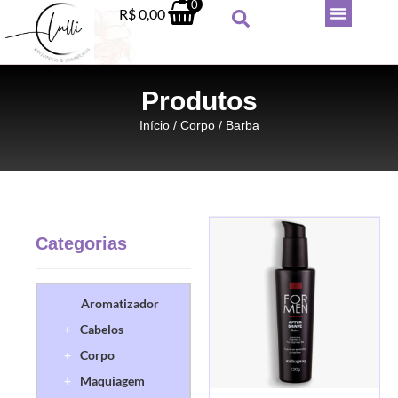
0
R$
0,00
Produtos
Início
/
Corpo
/ Barba
Categorias
Hidratante Victoria's Secret com
brilho - Velvet petals
Aromatizador
R$
169,90
+
Cabelos
+
ADICIONAR
+
Corpo
+
Maquiagem