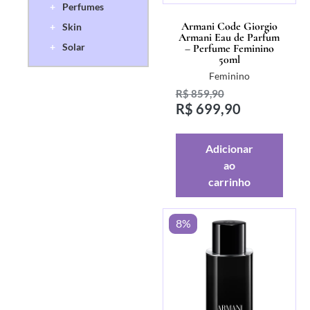
+
Perfumes
Armani Code Giorgio
+
Skin
Armani Eau de Parfum
+
Solar
– Perfume Feminino
50ml
Feminino
R$
859,90
R$
699,90
Adicionar
ao
carrinho
8%