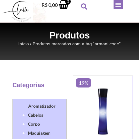
0
R$
0,00
Produtos
Início
/ Produtos marcados com a tag “armani code”
19%
Categorias
Desodorante Roll-on Mahogany
For Men 85ml
Aromatizador
R$
38,90
+
Cabelos
+
ADICIONAR
+
Corpo
+
Maquiagem